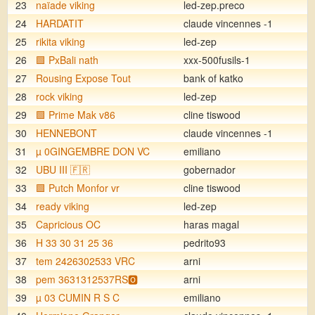
23
naïade viking
led-zep.preco
24
HARDATIT
claude vincennes -1
25
rikita viking
led-zep
26
🟩 PxBali nath
xxx-500fusils-1
27
Rousing Expose Tout
bank of katko
28
rock viking
led-zep
29
🟩 Prime Mak v86
cline tiswood
30
HENNEBONT
claude vincennes -1
31
µ 0GINGEMBRE DON VC
emiliano
32
UBU III 🇫🇷
gobernador
33
🟩 Putch Monfor vr
cline tiswood
34
ready viking
led-zep
35
Capricious OC
haras magal
36
H 33 30 31 25 36
pedrito93
37
tem 2426302533 VRC
arni
38
pem 3631312537RS🅾️
arni
39
µ 03 CUMIN R S C
emiliano