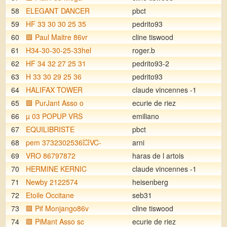
58
ELEGANT DANCER
pbct
59
HF 33 30 30 25 35
pedrito93
60
🟩 Paul Maitre 86vr
cline tiswood
61
H34-30-30-25-33hel
roger.b
62
HF 34 32 27 25 31
pedrito93-2
63
H 33 30 29 25 36
pedrito93
64
HALIFAX TOWER
claude vincennes -1
65
🟩 PurJant Asso o
ecurie de riez
66
µ 03 POPUP VRS
emiliano
67
EQUILIBRISTE
pbct
68
pem 3732302536💥VC-
arni
69
VRO 86797872
haras de l artois
70
HERMINE KERNIC
claude vincennes -1
71
Newby 2122574
heisenberg
72
Etoile Occitane
seb31
73
🟩 Pif Monjango86v
cline tiswood
74
🟩 PiMant Asso sc
ecurie de riez