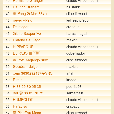
40
Hermione Granger
claude vincennes -1
41
Haut de Brabant
hs stable
42
🟩 Pang G Mak 86vsc
cline tiswood
43
never viking
led-zep.preco
44
Delmegan
crapaud
45
Gloire Supportive
haras magal
46
Plafond Sauvage
maxbru
47
HIPPARQUE
claude vincennes -1
48
EL PASO III 🇫🇷
gobernador
49
🟩 Pote Mojango 86vc
cline tiswood
50
Succès Indulgent
maxbru
51
pem 3630292437❤️VRCn
arni
52
Etretat
kissso
53
H 33 29 30 25 35
pedrito93
54
ndr 🦋 86 81 76 72
samaritain
55
HUMBOLDT
claude vincennes -1
56
Paradiso
crapaud
57
🟩 PlairFeu Mega
cline tiswood