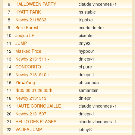
6
HALLOWEEN PARTY
claude vincennes -1
7
HYATT PARK
hs stable
8
Newby 2118863
tripotxe
9
Belle Forest
ecurie de riez
10
Joujou LH
bixente
11
JUMP
2ny92
12
Masked Price
hyppo61
13
Newby 2131511 -
dniepr-1
14
CONDORITO
el pure
15
Newby 2131510 +
dniepr-1
16
Yin☯︎Yang
oh.canada
17
🦎35 30 31 26 35🦎
samaritain
18
Newby 2131513
dniepr.
19
HAUTE CORNOUAILLE
claude vincennes -1
20
Newby 2131507
dniepr-1
21
HELLO DES PLAGES
claude vincennes -1
22
VALIFA JUMP
johny®