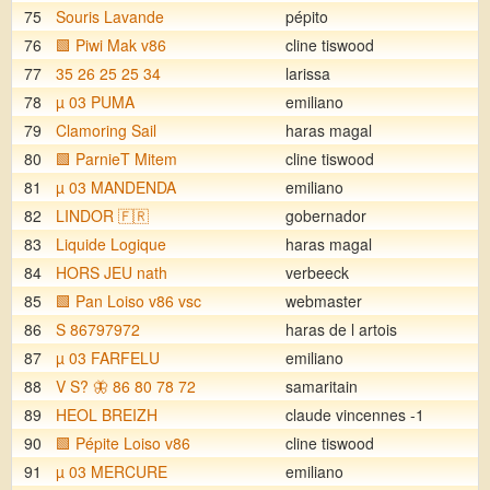
75
Souris Lavande
pépito
76
🟩 Piwi Mak v86
cline tiswood
77
35 26 25 25 34
larissa
78
µ 03 PUMA
emiliano
79
Clamoring Sail
haras magal
80
🟩 ParnieT Mitem
cline tiswood
81
µ 03 MANDENDA
emiliano
82
LINDOR 🇫🇷
gobernador
83
Liquide Logique
haras magal
84
HORS JEU nath
verbeeck
85
🟩 Pan Loiso v86 vsc
webmaster
86
S 86797972
haras de l artois
87
µ 03 FARFELU
emiliano
88
V S? 🦋 86 80 78 72
samaritain
89
HEOL BREIZH
claude vincennes -1
90
🟩 Pépite Loiso v86
cline tiswood
91
µ 03 MERCURE
emiliano