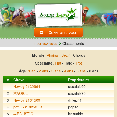
Connectez-vous
Inscrivez-vous
Classements
Monde:
Almina
-
Bezir
- Chorus
Spécialité:
Plat
- Haie -
Trot
Age:
1 an
-
2 ans
-
3 ans
-
4 ans
-
5 ans
- 6 ans
#
Cheval
Propriétaire
1
Newby 2132964
uscalais90
2
🌺VOICE
uscalais90
3
Newby 2131509
dniepr-1
4
pef 3531302435a
pépito
5
🐊BALISTIC
hs stable