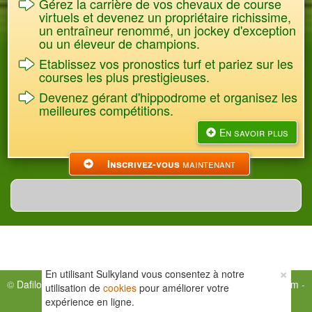
Gérez la carrière de vos chevaux de course
virtuels et devenez un propriétaire richissime,
un entraîneur renommé, un jockey d'exception
ou un éleveur de champions.
Etablissez vos pronostics turf et pariez sur les
courses les plus prestigieuses.
Devenez gérant d'hippodrome et organisez les
meilleures compétitions.
En savoir plus
Inscrivez-vous
maintenant
×
En utilisant Sulkyland vous consentez à notre
©
Dafilog
- Tous droits réservés -
Mentions légales
-
CGU
-
Forum
-
utilisation de
cookies
pour améliorer votre
Aide
-
Classements
-
Blogs
-
Nous contacter
expérience en ligne.