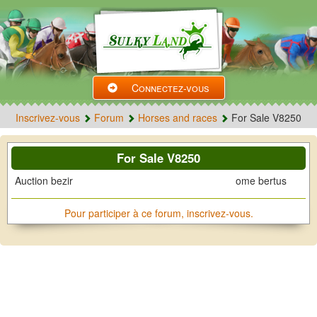
Connectez-vous
Inscrivez-vous
Forum
Horses and races
For Sale V8250
For Sale V8250
Auction bezir
ome bertus
Pour participer à ce forum, inscrivez-vous.