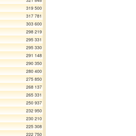
321 848
319 500
317 781
303 600
298 219
295 331
295 330
291 148
290 350
280 400
275 850
268 137
265 331
250 937
232 950
230 210
225 308
222 750