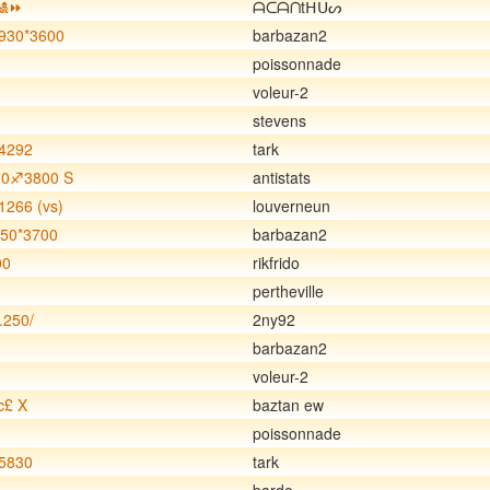
𝘩🎎⏩
ᗩᑕᗩᑎtᕼᑌᔕ
930*3600
barbazan2
poissonnade
voleur-2
stevens
4292
tark
30♐️3800 S
antistats
266 (vs)
louverneun
850*3700
barbazan2
00
rikfrido
pertheville
.250/
2ny92
barbazan2
voleur-2
c£ X
baztan ew
poissonnade
5830
tark