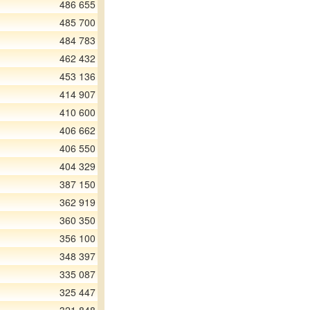
486 655
485 700
484 783
462 432
453 136
414 907
410 600
406 662
406 550
404 329
387 150
362 919
360 350
356 100
348 397
335 087
325 447