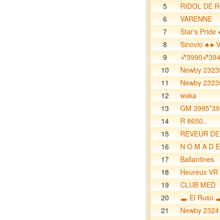
5
RIDOL DE 
6
VARENNE
7
Star's Prid
8
Sinovio ♣►
9
♐️3990♐️39
10
Newby 2323
11
Newby 2323
12
waka
13
GM 3995*3
14
R 8650..
15
REVEUR DE
16
N O M A D E.
17
Ballantines
18
Heureux VR
19
CLUB MED
20
🕳️ El Ruso 
21
Newby 2324