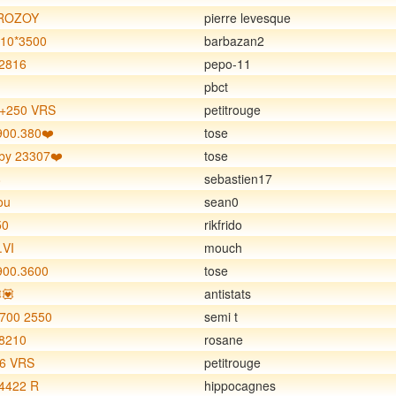
ROZOY
pierre levesque
810*3500
barbazan2
2816
pepo-11
pbct
+250 VRS
petitrouge
900.380❤️
tose
y 23307❤️
tose
8
sebastien17
ou
sean0
50
rikfrido
.VI
mouch
900.3600
tose
💟
antistats
3700 2550
semi t
8210
rosane
6 VRS
petitrouge
4422 R
hippocagnes