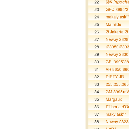
22
Ⓜ️𝘙'𝘪𝘯𝘱𝘰𝘤
23
GFC 3995*3
24
makaly ask**
25
Mathilde
26
Ø Jakarta Ø
27
Newby 2328
28
♐️3950♐️39
29
Newby 23301
30
GFI 3995*3
31
VR 8650 86
32
DIRTY JR
33
255.255.265
34
GM 3995⏩V
35
Margaux
36
£Tiberia d'O
37
maky ask**
38
Newby 2323