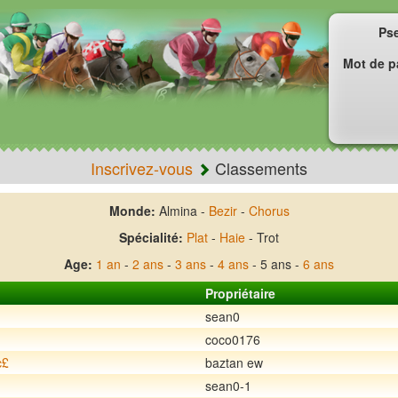
Ps
Mot de p
Inscrivez-vous
Classements
Monde:
Almina -
Bezir
-
Chorus
Spécialité:
Plat
-
Haie
- Trot
Age:
1 an
-
2 ans
-
3 ans
-
4 ans
- 5 ans -
6 ans
Propriétaire
sean0
coco0176
c£
baztan ew
sean0-1