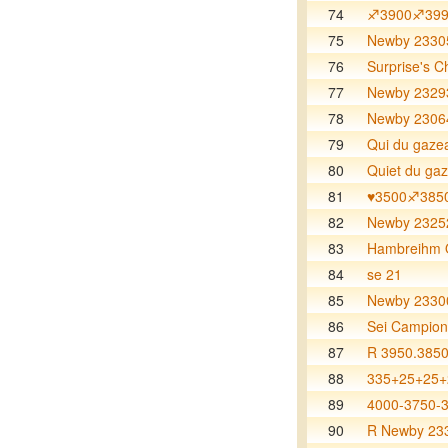
74
♐️3900♐️39
75
Newby 23305
76
Surprise's
77
Newby 2329
78
Newby 2306
79
Qui du gaze
80
Quiet du ga
81
♥️3500♐️385
82
Newby 2325
83
Hambreihm 
84
se 21
85
Newby 2330
86
Sei Campio
87
R 3950.3850
88
335+25+25
89
4000-3750-
90
R Newby 23