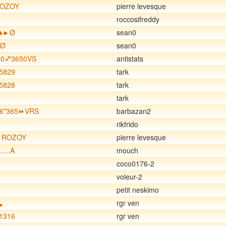
ROZOY
pierre levesque
roccosifreddy
e ♣►Ø
sean0
VØ
sean0
40♐️3650VS
antistats
5829
tark
5828
tark
tark
96*365⏩VRS
barbazan2
rikfrido
 ROZOY
pierre levesque
....A
mouch
coco0176-2
voleur-2
petit neskimo
️
rgr ven
1316
rgr ven