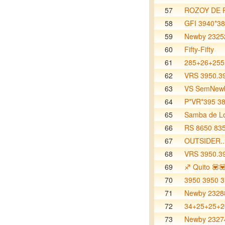
57
ROZOY DE 
58
GFI 3940*3
59
Newby 2325
60
Fifty-Fifty
61
285+26+255
62
VRS 3950.3
63
VS SemNewb
64
P*VR*395 3
65
Samba de L
66
RS 8650 83
67
OUTSIDER..
68
VRS 3950.3
69
♐️ Quito 💟
70
3950 3950 
71
Newby 2328
72
34+25+25+2
73
Newby 2327