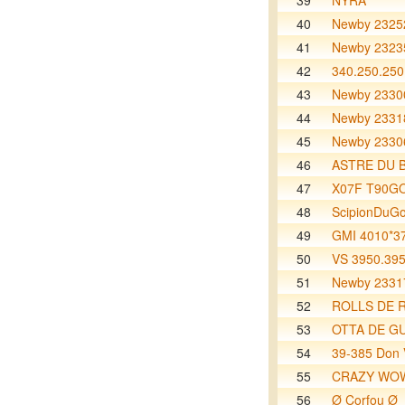
39
NYRA
40
Newby 2325
41
Newby 2323
42
340.250.250
43
Newby 23300
44
Newby 2331
45
Newby 2330
46
ASTRE DU 
47
X07F T90G
48
ScipionDuG
49
GMI 4010*3
50
VS 3950.395
51
Newby 2331
52
ROLLS DE 
53
OTTA DE G
54
39-385 Don
55
CRAZY WO
56
Ø Corfou Ø