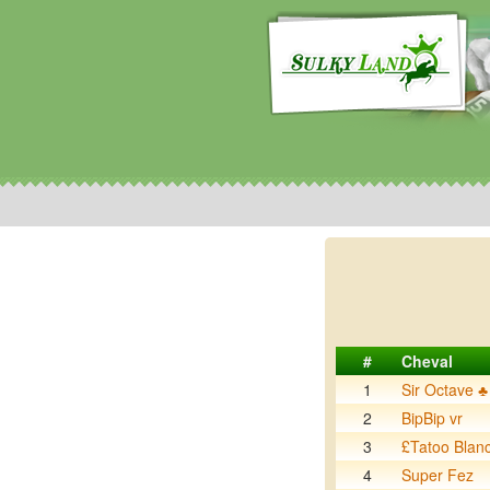
#
Cheval
1
Sir Octave ♣
2
BipBip vr
3
£Tatoo Blan
4
Super Fez