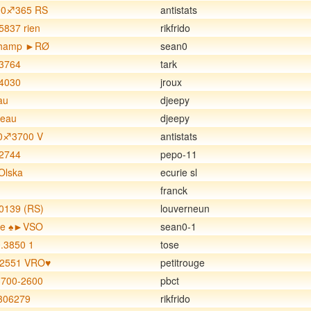
90♐️365 RS
antistats
837 rien
rikfrido
 Champ ►RØ
sean0
3764
tark
4030
jroux
au
djeepy
zeau
djeepy
0♐️3700 V
antistats
2744
pepo-11
Olska
ecurie sl
franck
0139 (RS)
louverneun
ne ♠►VSO
sean0-1
.3850 1
tose
+2551 VRO♥
petitrouge
3700-2600
pbct
306279
rikfrido