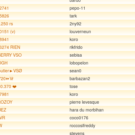
bardo
2741
pepo-11
5826
tark
.250 rs
2ny92
151 (v)
louverneun
8941
koro
6274 RIEN
rikfrido
BERRY VSO
sebisa
OGH
lobopelon
outier►VSØ
sean0
720⏩Vr
barbazan2
0.370 ❤️
tose
7981
koro
ROZOY
pierre levesque
UEZ
hara du morbihan
 VR
coco0176
W
roccosifreddy
stevens