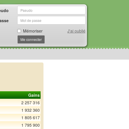
eudo
asse
Mémoriser
J'ai oublié
Me connecter
Gains
2 257 316
1 932 360
1 805 617
1 795 900