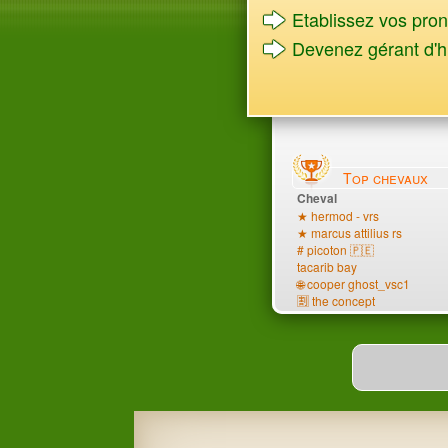
Etablissez vos prono
Devenez gérant d'h
Top chevaux
Cheval
★ hermod - vrs
★ marcus attilius rs
# picoton 🇵🇪
tacarib bay
🌐 cooper ghost_vsc1
🈹 the concept