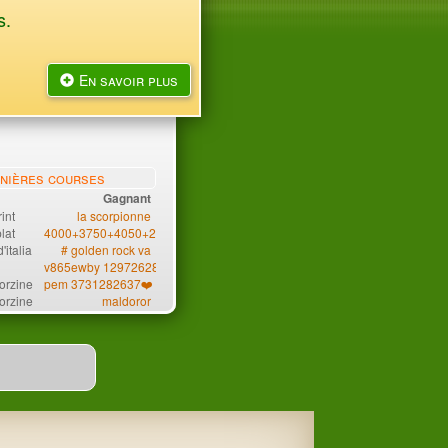
s.
En savoir plus
nières courses
Gagnant
int
la scorpionne
lat
4000+3750+4050+2650
'italia
# golden rock va
v865ewby 12972628
orzine
pem 3731282637❤️
orzine
maldoror