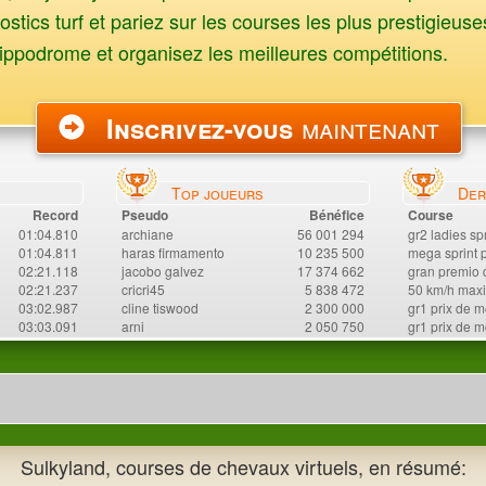
stics turf et pariez sur les courses les plus prestigieuse
ippodrome et organisez les meilleures compétitions.
maintenant
Inscrivez-vous
Top joueurs
Der
Record
Pseudo
Bénéfice
Course
01:04.810
archiane
56 001 294
gr2 ladies spr
01:04.811
haras firmamento
10 235 500
mega sprint p
02:21.118
jacobo galvez
17 374 662
gran premio d
02:21.237
cricri45
5 838 472
50 km/h maxi
03:02.987
cline tiswood
2 300 000
gr1 prix de m
03:03.091
arni
2 050 750
gr1 prix de m
Sulkyland, courses de chevaux virtuels, en résumé: