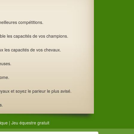
eilleures compétitions.
ible les capacités de vos champions.
ux les capacités de vos chevaux.
ieuses.
rome.
yaux et soyez le parieur le plus avisé.
s.
ique
|
Jeu équestre gratuit