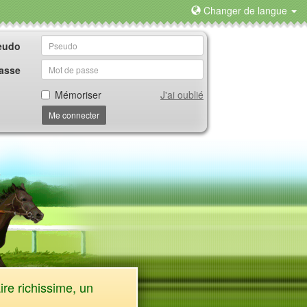
Changer de langue
eudo
asse
Mémoriser
J'ai oublié
Me connecter
ire richissime, un