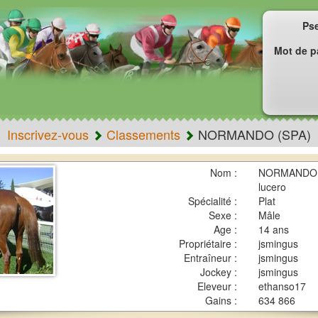
Ps
Mot de p
Inscrivez-vous
Classements
NORMANDO (SPA)
Nom :
NORMANDO (
lucero
Spécialité :
Plat
Sexe :
Mâle
Age :
14 ans
Propriétaire :
jsmingus
Entraîneur :
jsmingus
Jockey :
jsmingus
Eleveur :
ethanso17
Gains :
634 866