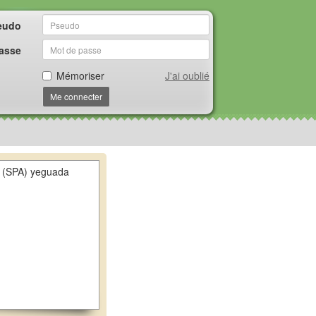
eudo
asse
Mémoriser
J'ai oublié
Me connecter
SPA) yeguada