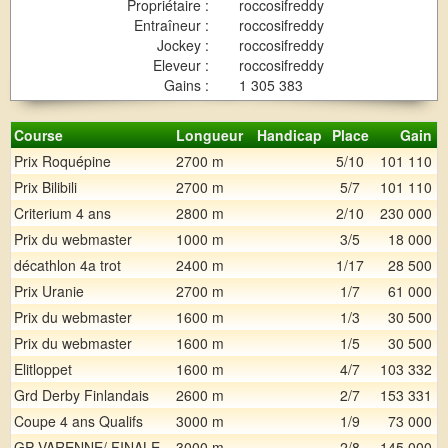
Propriétaire :
roccosifreddy
Entraîneur :
roccosifreddy
Jockey :
roccosifreddy
Eleveur :
roccosifreddy
Gains :
1 305 383
Course
Longueur
Handicap
Place
Gain
Prix Roquépine
2700 m
5/10
101 110
Prix Bilibili
2700 m
5/7
101 110
Criterium 4 ans
2800 m
2/10
230 000
Prix du webmaster
1000 m
3/5
18 000
décathlon 4a trot
2400 m
1/17
28 500
Prix Uranie
2700 m
1/7
61 000
Prix du webmaster
1600 m
1/3
30 500
Prix du webmaster
1600 m
1/5
30 500
Elitloppet
1600 m
4/7
103 332
Grd Derby Finlandais
2600 m
2/7
153 331
Coupe 4 ans Qualifs
3000 m
1/9
73 000
GP VARENNE/ FINALE
3000 m
2/8
145 000