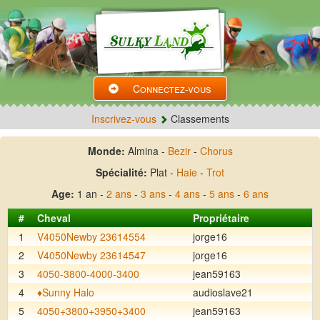
Connectez-vous
Inscrivez-vous
Classements
Monde:
Almina -
Bezir
-
Chorus
Spécialité:
Plat -
Haie
-
Trot
Age:
1 an -
2 ans
-
3 ans
-
4 ans
-
5 ans
-
6 ans
#
Cheval
Propriétaire
1
V4050Newby 23614554
jorge16
2
V4050Newby 23614547
jorge16
3
4050-3800-4000-3400
jean59163
4
♦️Sunny Halo
audioslave21
5
4050+3800+3950+3400
jean59163