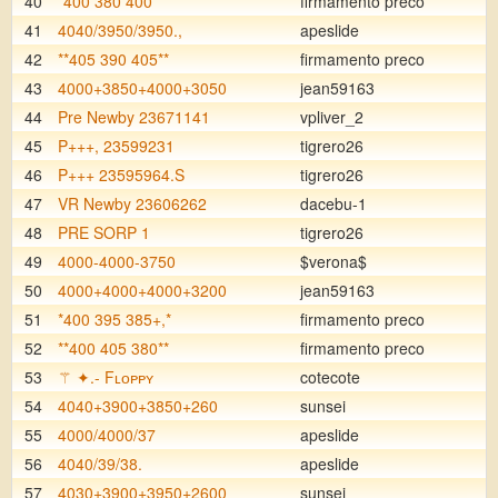
40
*400 380 400*
firmamento preco
41
4040/3950/3950.,
apeslide
42
**405 390 405**
firmamento preco
43
4000+3850+4000+3050
jean59163
44
Pre Newby 23671141
vpliver_2
45
P+++, 23599231
tigrero26
46
P+++ 23595964.S
tigrero26
47
VR Newby 23606262
dacebu-1
48
PRE SORP 1
tigrero26
49
4000-4000-3750
$verona$
50
4000+4000+4000+3200
jean59163
51
*400 395 385+,*
firmamento preco
52
**400 405 380**
firmamento preco
53
⚚ ✦.- Fʟᴏᴘᴘʏ
cotecote
54
4040+3900+3850+260
sunsei
55
4000/4000/37
apeslide
56
4040/39/38.
apeslide
57
4030+3900+3950+2600
sunsei