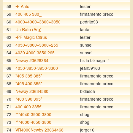
58
•F Anto
lester
59
400 405 380_
firmamento preco
60
4000+4000+3800+3050
pedrito93
61
Un Rato (Arg)
lauta
62
•PF Magic Citrus
lester
63
4050+3800+3800+255
sunsei
64
4030 4000 3850 265
sunsei
65
Newby 23628364
hs la biznaga -1
66
4050-3850-3950-3300
jean59163
67
*405 385 385*
firmamento preco
68
*405 400 355*
firmamento preco
69
Newby 23634580
bidasoa
70
*400 390 395*
firmamento preco
71
400 400 385€
firmamento preco
72
***4040-3900-3800.
shbg
73
***4000-4050-3800
shbg
74
VR4000Newby 23664468
jorge16