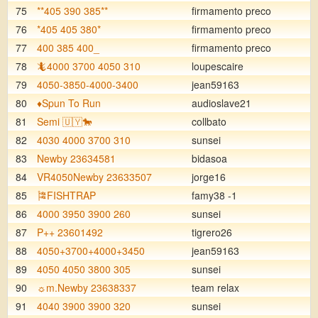
75
**405 390 385**
firmamento preco
76
*405 405 380*
firmamento preco
77
400 385 400_
firmamento preco
78
🦎4000 3700 4050 310
loupescaire
79
4050-3850-4000-3400
jean59163
80
♦️Spun To Run
audioslave21
81
Semi 🇺🇾🐎
collbato
82
4030 4000 3700 310
sunsei
83
Newby 23634581
bidasoa
84
VR4050Newby 23633507
jorge16
85
🎏FISHTRAP
famy38 -1
86
4000 3950 3900 260
sunsei
87
P++ 23601492
tigrero26
88
4050+3700+4000+3450
jean59163
89
4050 4050 3800 305
sunsei
90
☼m.Newby 23638337
team relax
91
4040 3900 3900 320
sunsei