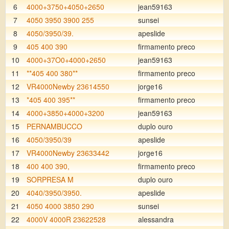
6
4000+3750+4050+2650
jean59163
7
4050 3950 3900 255
sunsei
8
4050/3950/39.
apeslide
9
405 400 390
firmamento preco
10
4000+37O0+4000+2650
jean59163
11
**405 400 380**
firmamento preco
12
VR4000Newby 23614550
jorge16
13
*405 400 395**
firmamento preco
14
4000+3850+4000+3200
jean59163
15
PERNAMBUCCO
duplo ouro
16
4050/3950/39
apeslide
17
VR4000Newby 23633442
jorge16
18
400 400 390,
firmamento preco
19
SORPRESA M
duplo ouro
20
4040/3950/3950.
apeslide
21
4050 4000 3850 290
sunsei
22
4000V 4000R 23622528
alessandra