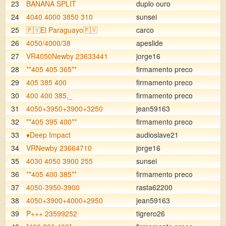
23
BANANA SPLIT
duplo ouro
24
4040 4000 3850 310
sunsei
25
🇵🇾El Paraguayo🇵🇾
carco
26
4050/4000/38
apeslide
27
VR4050Newby 23633441
jorge16
28
**405 405 365**
firmamento preco
29
405 385 400
firmamento preco
30
400 400 385,_
firmamento preco
31
4050+3950+3900+3250
jean59163
32
**405 395 400**
firmamento preco
33
♦️Deep Impact
audioslave21
34
VRNewby 23664710
jorge16
35
4030 4050 3900 255
sunsei
36
**405 400 385**
firmamento preco
37
4050-3950-3900
rasta62200
38
4050+3900+4000+2950
jean59163
39
P+++ 23599252
tigrero26