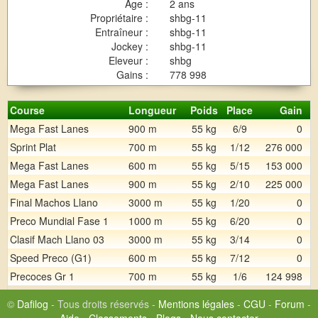
Age :
2 ans
Propriétaire :
shbg-11
Entraîneur :
shbg-11
Jockey :
shbg-11
Eleveur :
shbg
Gains :
778 998
Course
Longueur
Poids
Place
Gain
Mega Fast Lanes
900 m
55 kg
6/9
0
Sprint Plat
700 m
55 kg
1/12
276 000
Mega Fast Lanes
600 m
55 kg
5/15
153 000
Mega Fast Lanes
900 m
55 kg
2/10
225 000
Final Machos Llano
3000 m
55 kg
1/20
0
Preco Mundial Fase 1
1000 m
55 kg
6/20
0
Clasif Mach Llano 03
3000 m
55 kg
3/14
0
Speed Preco (G1)
600 m
55 kg
7/12
0
Precoces Gr 1
700 m
55 kg
1/6
124 998
©
Dafilog
- Tous droits réservés -
Mentions légales
-
CGU
-
Forum
-