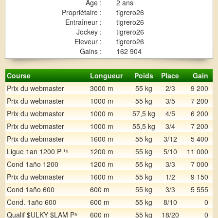
Age :
2 ans
Propriétaire :
tigrero26
Entraîneur :
tigrero26
Jockey :
tigrero26
Eleveur :
tigrero26
Gains :
162 904
Course
Longueur
Poids
Place
Gain
Prix du webmaster
3000 m
55 kg
2/3
9 200
Prix du webmaster
1000 m
55 kg
3/5
7 200
Prix du webmaster
1000 m
57,5 kg
4/5
6 200
Prix du webmaster
1000 m
55,5 kg
3/4
7 200
Prix du webmaster
1600 m
55 kg
3/12
5 400
Ligue 1an 1200 P ¹⁹
1200 m
55 kg
5/10
11 000
Cond 1año 1200
1200 m
55 kg
3/3
7 000
Prix du webmaster
1600 m
55 kg
1/2
9 150
Cond 1año 600
600 m
55 kg
3/3
5 555
Cond. 1año 600
600 m
55 kg
8/10
0
Qualif $ULKY $LAM P⁵
600 m
55 kg
18/20
0