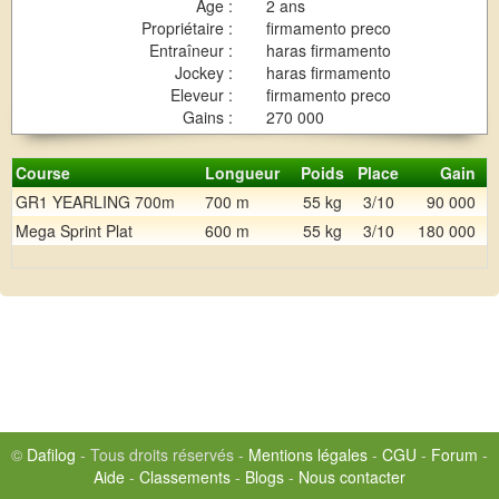
Age :
2 ans
Propriétaire :
firmamento preco
Entraîneur :
haras firmamento
Jockey :
haras firmamento
Eleveur :
firmamento preco
Gains :
270 000
Course
Longueur
Poids
Place
Gain
GR1 YEARLING 700m
700 m
55 kg
3/10
90 000
Mega Sprint Plat
600 m
55 kg
3/10
180 000
©
Dafilog
- Tous droits réservés -
Mentions légales
-
CGU
-
Forum
-
Aide
-
Classements
-
Blogs
-
Nous contacter