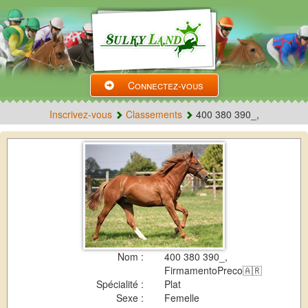
Connectez-vous
Inscrivez-vous
Classements
400 380 390_,
Nom :
400 380 390_,
FirmamentoPreco🇦🇷
Spécialité :
Plat
Sexe :
Femelle