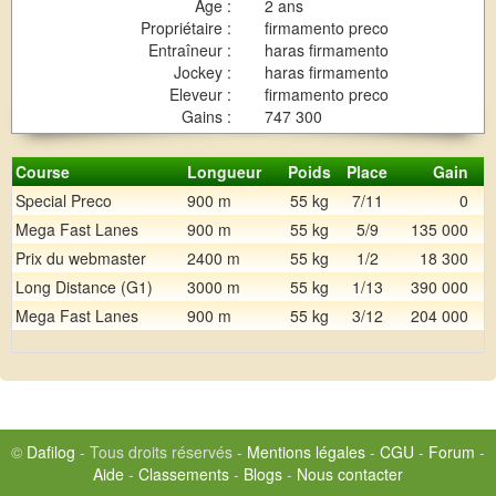
Age :
2 ans
Propriétaire :
firmamento preco
Entraîneur :
haras firmamento
Jockey :
haras firmamento
Eleveur :
firmamento preco
Gains :
747 300
Course
Longueur
Poids
Place
Gain
Special Preco
900 m
55 kg
7/11
0
Mega Fast Lanes
900 m
55 kg
5/9
135 000
Prix du webmaster
2400 m
55 kg
1/2
18 300
Long Distance (G1)
3000 m
55 kg
1/13
390 000
Mega Fast Lanes
900 m
55 kg
3/12
204 000
©
Dafilog
- Tous droits réservés -
Mentions légales
-
CGU
-
Forum
-
Aide
-
Classements
-
Blogs
-
Nous contacter