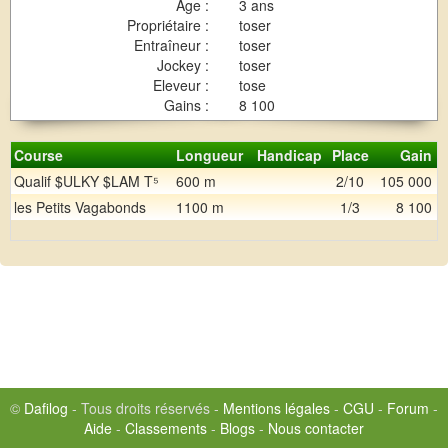
Age :
3 ans
Propriétaire :
toser
Entraîneur :
toser
Jockey :
toser
Eleveur :
tose
Gains :
8 100
Course
Longueur
Handicap
Place
Gain
Qualif $ULKY $LAM T⁵
600 m
2/10
105 000
les Petits Vagabonds
1100 m
1/3
8 100
©
Dafilog
- Tous droits réservés -
Mentions légales
-
CGU
-
Forum
-
Aide
-
Classements
-
Blogs
-
Nous contacter