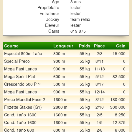
Age :
3 ans
Propriétaire :
lester
Entraîneur :
lester
Jockey :
team relax
Eleveur :
lester
Gains :
619 875
Course
Longueur
Poids
Place
Gain
Especial 800m 1año
800 m
55 kg
2/3
15 000
Special Preco
900 m
55 kg
8/11
0
Mega Fast Lanes
900 m
55 kg
11/18
0
Mega Sprint Plat
600 m
55 kg
5/12
82 500
Crescendo 500 P ¹³
500 m
55 kg
8/17
0
Mega Fast Lanes
900 m
55 kg
12/14
0
Preco Mundial Fase 2
1600 m
55 kg
3/12
180 000
Frizette Stakes (G1)
2800 m
55 kg
2/10
300 000
Cond. 1año 1600
1600 m
55 kg
2/5
8 250
Cond. 1año 1600
1600 m
55 kg
1/5
12 375
Cond. 1año 600
600 m
55 kg
2/8
6 000