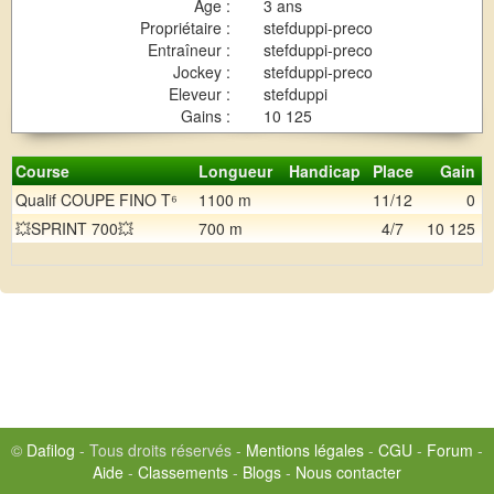
Age :
3 ans
Propriétaire :
stefduppi-preco
Entraîneur :
stefduppi-preco
Jockey :
stefduppi-preco
Eleveur :
stefduppi
Gains :
10 125
Course
Longueur
Handicap
Place
Gain
Qualif COUPE FINO T⁶
1100 m
11/12
0
💥SPRINT 700💥
700 m
4/7
10 125
©
Dafilog
- Tous droits réservés -
Mentions légales
-
CGU
-
Forum
-
Aide
-
Classements
-
Blogs
-
Nous contacter