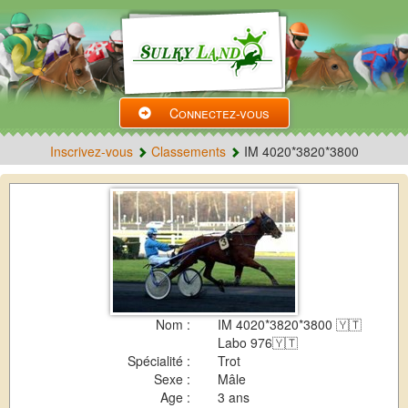
Connectez-vous
Inscrivez-vous
Classements
IM 4020*3820*3800
Nom :
IM 4020*3820*3800 🇾🇹
Labo 976🇾🇹
Spécialité :
Trot
Sexe :
Mâle
Age :
3 ans