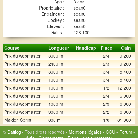
Age :
3 ans
Propriétaire :
sean0
Entraîneur :
sean0
Jockey :
sean0
Eleveur :
sean0
Gains :
123 100
Course
Longueur
Handicap
Place
Gain
Prix du webmaster
3000 m
2/4
9 200
Prix du webmaster
2400 m
2/3
9 200
Prix du webmaster
3000 m
3/4
5 400
Prix du webmaster
1000 m
3/4
5 400
Prix du webmaster
1000 m
1/2
12 200
Prix du webmaster
1600 m
2/4
6 900
Prix du webmaster
1000 m
2/3
6 900
Prix du webmaster
3000 m
2/2
6 900
Maiden Sprint
800 m
1/6
61 000
©
Dafilog
- Tous droits réservés -
Mentions légales
-
CGU
-
Forum
-