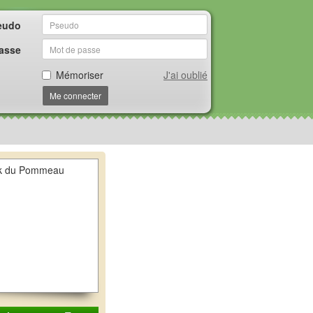
eudo
asse
Mémoriser
J'ai oublié
Me connecter
k du Pommeau