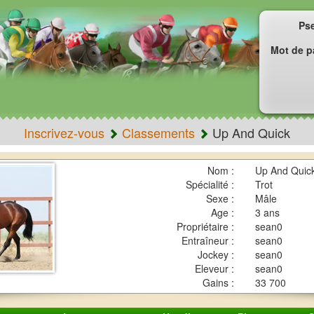
Ps
Mot de p
Inscrivez-vous
Classements
Up And Quick
Nom :
Up And Quic
Spécialité :
Trot
Sexe :
Mâle
Age :
3 ans
Propriétaire :
sean0
Entraîneur :
sean0
Jockey :
sean0
Eleveur :
sean0
Gains :
33 700