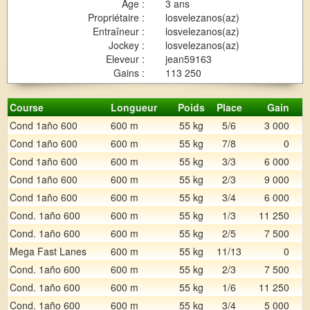
Age :
3 ans
Propriétaire :
losvelezanos(az)
Entraîneur :
losvelezanos(az)
Jockey :
losvelezanos(az)
Eleveur :
jean59163
Gains :
113 250
Course
Longueur
Poids
Place
Gain
Cond 1año 600
600 m
55 kg
5/6
3 000
Cond 1año 600
600 m
55 kg
7/8
0
Cond 1año 600
600 m
55 kg
3/3
6 000
Cond 1año 600
600 m
55 kg
2/3
9 000
Cond 1año 600
600 m
55 kg
3/4
6 000
Cond. 1año 600
600 m
55 kg
1/3
11 250
Cond. 1año 600
600 m
55 kg
2/5
7 500
Mega Fast Lanes
600 m
55 kg
11/13
0
Cond. 1año 600
600 m
55 kg
2/3
7 500
Cond. 1año 600
600 m
55 kg
1/6
11 250
Cond. 1año 600
600 m
55 kg
3/4
5 000