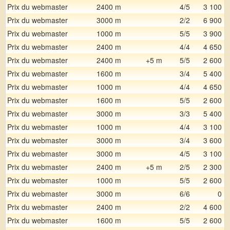
Prix du webmaster
2400 m
4/5
3 100
Prix du webmaster
3000 m
2/2
6 900
Prix du webmaster
1000 m
5/5
3 900
Prix du webmaster
2400 m
4/4
4 650
Prix du webmaster
2400 m
+5 m
5/5
2 600
Prix du webmaster
1600 m
3/4
5 400
Prix du webmaster
1000 m
4/4
4 650
Prix du webmaster
1600 m
5/5
2 600
Prix du webmaster
3000 m
3/3
5 400
Prix du webmaster
1000 m
4/4
3 100
Prix du webmaster
3000 m
3/4
3 600
Prix du webmaster
3000 m
4/5
3 100
Prix du webmaster
2400 m
+5 m
2/5
2 300
Prix du webmaster
1000 m
5/5
2 600
Prix du webmaster
3000 m
6/6
0
Prix du webmaster
2400 m
2/2
4 600
Prix du webmaster
1600 m
5/5
2 600