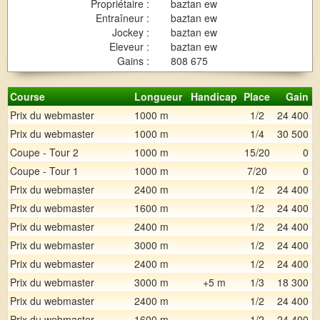
Propriétaire :
baztan ew
Entraîneur :
baztan ew
Jockey :
baztan ew
Eleveur :
baztan ew
Gains :
808 675
Course
Longueur
Handicap
Place
Gain
Prix du webmaster
1000 m
1/2
24 400
Prix du webmaster
1000 m
1/4
30 500
Coupe - Tour 2
1000 m
15/20
0
Coupe - Tour 1
1000 m
7/20
0
Prix du webmaster
2400 m
1/2
24 400
Prix du webmaster
1600 m
1/2
24 400
Prix du webmaster
2400 m
1/2
24 400
Prix du webmaster
3000 m
1/2
24 400
Prix du webmaster
2400 m
1/2
24 400
Prix du webmaster
3000 m
+5 m
1/3
18 300
Prix du webmaster
2400 m
1/2
24 400
Prix du webmaster
1600 m
1/2
24 400