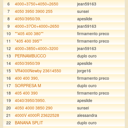
6
4000+3750+4050+2650
jean59163
7
4050 3950 3900 255
sunsei
8
4050/3950/39.
apeslide
9
4000+37O0+4000+2650
jean59163
10
**405 400 380**
firmamento preco
11
*405 400 395**
firmamento preco
12
4000+3850+4000+3200
jean59163
13
PERNAMBUCCO
duplo ouro
14
4050/3950/39
apeslide
15
VR4000Newby 23614550
jorge16
16
400 400 390,
firmamento preco
17
SORPRESA M
duplo ouro
18
405 400 390
firmamento preco
19
4040/3950/3950.
apeslide
20
4050 4000 3850 290
sunsei
21
4000V 4000R 23622528
alessandra
22
BANANA SPLIT
duplo ouro