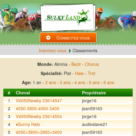
Connectez-vous
Inscrivez-vous
Classements
Monde:
Almina -
Bezir
-
Chorus
Spécialité:
Plat -
Haie
-
Trot
Age:
1 an -
2 ans
-
3 ans
-
4 ans
-
5 ans
-
6 ans
#
Cheval
Propriétaire
1
V4050Newby 23614547
jorge16
2
4050-3800-4000-3400
jean59163
3
V4050Newby 23614554
jorge16
4
♦️Sunny Halo
audioslave21
5
4050+3800+3950+3400
jean59163