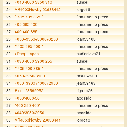
23
4040 4000 3850 310
sunsei
24
VR4000Newby 23633442
jorge16
25
**405 405 365**
firmamento preco
26
405 385 400
firmamento preco
27
400 400 385,_
firmamento preco
28
4050+3950+3900+3250
jean59163
29
**405 395 400**
firmamento preco
30
♦️Deep Impact
audioslave21
31
4030 4050 3900 255
sunsei
32
**405 400 385**
firmamento preco
33
4050-3950-3900
rasta62200
34
4050+3900+4000+2950
jean59163
35
P+++ 23599252
tigrero26
36
4050/4000/38
apeslide
37
*400 380 400*
firmamento preco
38
4040/3950/3950.,
apeslide
39
VR4050Newby 23633441
jorge16