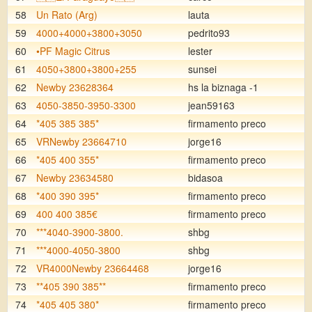
58
Un Rato (Arg)
lauta
59
4000+4000+3800+3050
pedrito93
60
•PF Magic Citrus
lester
61
4050+3800+3800+255
sunsei
62
Newby 23628364
hs la biznaga -1
63
4050-3850-3950-3300
jean59163
64
*405 385 385*
firmamento preco
65
VRNewby 23664710
jorge16
66
*405 400 355*
firmamento preco
67
Newby 23634580
bidasoa
68
*400 390 395*
firmamento preco
69
400 400 385€
firmamento preco
70
***4040-3900-3800.
shbg
71
***4000-4050-3800
shbg
72
VR4000Newby 23664468
jorge16
73
**405 390 385**
firmamento preco
74
*405 405 380*
firmamento preco