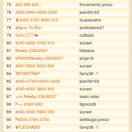
75
400 385 400_
firmamento preco
76
4050-3850-4000-3400
jean59163
77
🦎4000 3700 4050 310
loupescaire
78
♦️Spun To Run
audioslave21
79
Semi 🇺🇾🐎
collbato
80
4030 4000 3700 310
sunsei
81
Newby 23634581
bidasoa
82
VR4050Newby 23633507
jorge16
83
4000 3950 3900 260
sunsei
84
🎏FISHTRAP
famy38 -1
85
4050+3700+4000+3450
jean59163
86
4050 4050 3800 305
sunsei
87
☼m.Newby 23638337
team relax
88
P++ 23601492
tigrero26
89
4040 3900 3900 320
sunsei
90
P4000-3700-3700.
stefduppi-preco
91
⬆️FLECHADO
famy38 -1