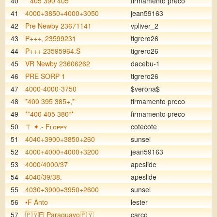
40
**405 390 405**
firmamento preco
41
4000+3850+4000+3050
jean59163
42
Pre Newby 23671141
vpliver_2
43
P+++, 23599231
tigrero26
44
P+++ 23595964.S
tigrero26
45
VR Newby 23606262
dacebu-1
46
PRE SORP 1
tigrero26
47
4000-4000-3750
$verona$
48
*400 395 385+,*
firmamento preco
49
**400 405 380**
firmamento preco
50
⚚ ✦.- Fʟᴏᴘᴘʏ
cotecote
51
4040+3900+3850+260
sunsei
52
4000+4000+4000+3200
jean59163
53
4000/4000/37
apeslide
54
4040/39/38.
apeslide
55
4030+3900+3950+2600
sunsei
56
•F Anto
lester
57
🇵🇾El Paraguayo🇵🇾
carco