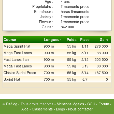
Age :
4 ans
Propriétaire :
firmamento preco
Entraîneur :
haras firmamento
Jockey :
firmamento preco
Eleveur :
firmamento preco
Gains :
842 000
Course
Longueur
Poids
Place
Gain
Mega Sprint Plat
900 m
55 kg
1/11
276 000
Mega Fast Lanes
900 m
55 kg
5/11
88 000
Fast Lanes 1an
900 m
55 kg
2/12
202 500
Mega Fast Lanes
900 m
55 kg
5/19
88 000
Clásico Sprint Preco
700 m
55 kg
5/14
187 500
Sprint Plat
700 m
55 kg
6/7
0
©
Dafilog
- Tous droits réservés -
Mentions légales
-
CGU
-
Forum
-
Aide
-
Classements
-
Blogs
-
Nous contacter