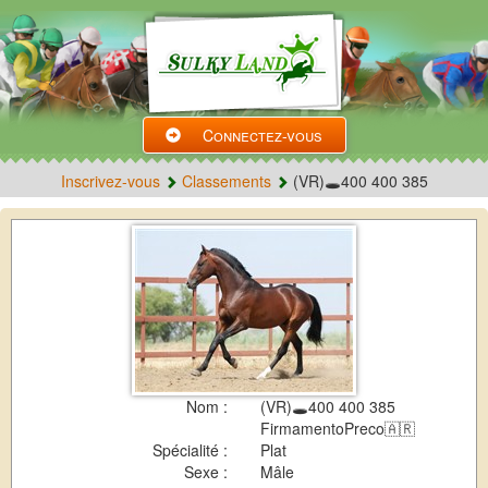
Connectez-vous
Inscrivez-vous
Classements
(VR)🕳️400 400 385
Nom :
(VR)🕳️400 400 385
FirmamentoPreco🇦🇷
Spécialité :
Plat
Sexe :
Mâle