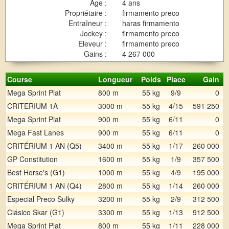
Age :
4 ans
Propriétaire :
firmamento preco
Entraîneur :
haras firmamento
Jockey :
firmamento preco
Eleveur :
firmamento preco
Gains :
4 267 000
Course
Longueur
Poids
Place
Gain
Mega Sprint Plat
800 m
55 kg
9/9
0
CRITERIUM 1A
3000 m
55 kg
4/15
591 250
Mega Sprint Plat
900 m
55 kg
6/11
0
Mega Fast Lanes
900 m
55 kg
6/11
0
CRITÉRIUM 1 AN (Q5)
3400 m
55 kg
1/17
260 000
GP Constitution
1600 m
55 kg
1/9
357 500
Best Horse's (G1)
1000 m
55 kg
4/9
195 000
CRITÉRIUM 1 AN (Q4)
2800 m
55 kg
1/14
260 000
Especial Preco Sulky
3200 m
55 kg
2/9
312 500
Clásico Skar (G1)
3300 m
55 kg
1/13
912 500
Mega Sprint Plat
800 m
55 kg
1/11
228 000