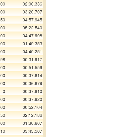
500
02:00.336
000
03:20.707
250
04:57.945
000
05:22.540
000
04:47.908
000
01:49.353
400
04:40.251
998
00:31.917
000
00:51.559
500
00:37.614
500
00:36.679
0
00:37.810
000
00:37.820
500
00:52.104
650
02:12.182
000
01:30.607
710
03:43.507