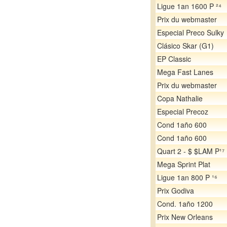
Ligue 1an 1600 P ²⁴
Prix du webmaster
Especial Preco Sulky
Clásico Skar (G1)
EP Classic
Mega Fast Lanes
Prix du webmaster
Copa Nathalie
Especial Precoz
Cond 1año 600
Cond 1año 600
Quart 2 - $ $LAM P¹⁷
Mega Sprint Plat
Ligue 1an 800 P ¹⁶
Prix Godiva
Cond. 1año 1200
Prix New Orleans