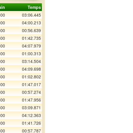
ain
Temps
600
03:06.445
600
04:00.213
600
00:56.639
600
01:42.735
600
04:07.979
600
01:00.313
600
03:14.504
600
04:09.698
600
01:02.802
600
01:47.017
600
00:57.274
600
01:47.956
600
03:09.871
600
04:12.363
600
01:41.726
600
00:57.787