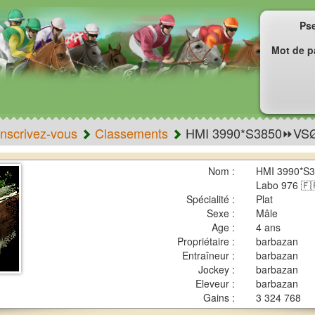
Ps
Mot de p
Inscrivez-vous
Classements
HMI 3990*S3850⏩VS
Nom :
HMI 3990*S
Labo 976 🇫
Spécialité :
Plat
Sexe :
Mâle
Age :
4 ans
Propriétaire :
barbazan
Entraîneur :
barbazan
Jockey :
barbazan
Eleveur :
barbazan
Gains :
3 324 768