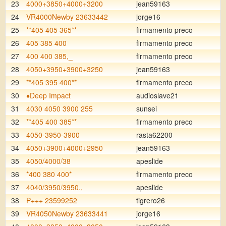
23
4000+3850+4000+3200
jean59163
24
VR4000Newby 23633442
jorge16
25
**405 405 365**
firmamento preco
26
405 385 400
firmamento preco
27
400 400 385,_
firmamento preco
28
4050+3950+3900+3250
jean59163
29
**405 395 400**
firmamento preco
30
♦️Deep Impact
audioslave21
31
4030 4050 3900 255
sunsei
32
**405 400 385**
firmamento preco
33
4050-3950-3900
rasta62200
34
4050+3900+4000+2950
jean59163
35
4050/4000/38
apeslide
36
*400 380 400*
firmamento preco
37
4040/3950/3950.,
apeslide
38
P+++ 23599252
tigrero26
39
VR4050Newby 23633441
jorge16