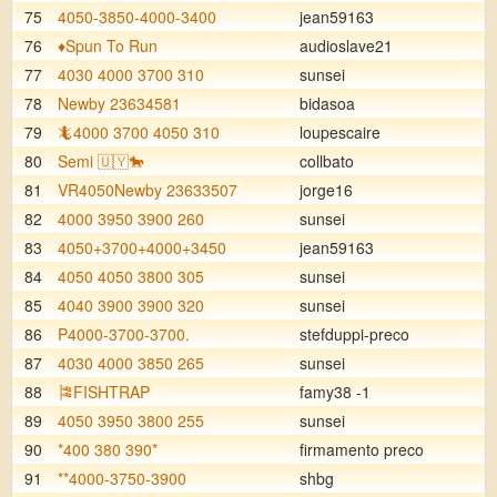
75
4050-3850-4000-3400
jean59163
76
♦️Spun To Run
audioslave21
77
4030 4000 3700 310
sunsei
78
Newby 23634581
bidasoa
79
🦎4000 3700 4050 310
loupescaire
80
Semi 🇺🇾🐎
collbato
81
VR4050Newby 23633507
jorge16
82
4000 3950 3900 260
sunsei
83
4050+3700+4000+3450
jean59163
84
4050 4050 3800 305
sunsei
85
4040 3900 3900 320
sunsei
86
P4000-3700-3700.
stefduppi-preco
87
4030 4000 3850 265
sunsei
88
🎏FISHTRAP
famy38 -1
89
4050 3950 3800 255
sunsei
90
*400 380 390*
firmamento preco
91
**4000-3750-3900
shbg