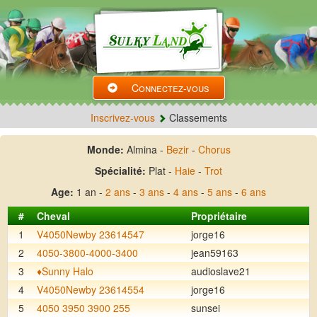
Connectez-vous
Inscrivez-vous
Classements
Monde:
Almina -
Bezir
-
Chorus
Spécialité:
Plat -
Haie
-
Trot
Age:
1 an -
2 ans
-
3 ans
-
4 ans
-
5 ans
-
6 ans
#
Cheval
Propriétaire
1
V4050Newby 23614547
jorge16
2
4050-3800-4000-3400
jean59163
3
♦️Sunny Halo
audioslave21
4
V4050Newby 23614554
jorge16
5
4050 3950 3900 255
sunsei