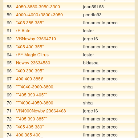
58
4050-3850-3950-3300
jean59163
59
4000+4000+3800+3050
pedrito93
60
*405 385 385*
firmamento preco
61
•F Anto
lester
62
VRNewby 23664710
jorge16
63
*405 400 355*
firmamento preco
64
•PF Magic Citrus
lester
65
Newby 23634580
bidasoa
66
*400 390 395*
firmamento preco
67
400 400 385€
firmamento preco
68
***4040-3900-3800.
shbg
69
**405 390 405**
firmamento preco
70
***4000-4050-3800
shbg
71
VR4000Newby 23664468
jorge16
72
**405 390 385**
firmamento preco
73
*405 405 380*
firmamento preco
74
400 385 400_
firmamento preco