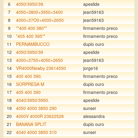
6
4050/3950/39.
apeslide
7
4050+3800+3950+3400
jean59163
8
4000+37O0+4000+2650
jean59163
9
**405 400 380**
firmamento preco
10
*405 400 395**
firmamento preco
11
PERNAMBUCCO
duplo ouro
12
4050/3950/39
apeslide
13
4000+3750+4050+2650
jean59163
14
VR4000Newby 23614550
jorge16
15
400 400 390,
firmamento preco
16
SORPRESA M
duplo ouro
17
405 400 390
firmamento preco
18
4040/3950/3950.
apeslide
19
4050 4000 3850 290
sunsei
20
4000V 4000R 23622528
alessandra
21
BANANA SPLIT
duplo ouro
22
4040 4000 3850 310
sunsei