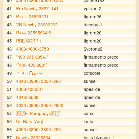
40
4000+3850+4000+3050
jean59163
41
Pre Newby 23671141
vpliver_2
42
P+++, 23599231
tigrero26
43
VR Newby 23606262
dacebu-1
44
P+++ 23595964.S
tigrero26
45
PRE SORP 1
tigrero26
46
4000-4000-3750
$verona$
47
*400 395 385+,*
firmamento preco
48
**400 405 380**
firmamento preco
49
⚚ ✦.- Fʟᴏᴘᴘʏ
cotecote
50
4040+3900+3850+260
sunsei
51
4000/4000/37
apeslide
52
4040/39/38.
apeslide
53
4030+3900+3950+2600
sunsei
54
🇵🇾El Paraguayo🇵🇾
carco
55
Un Rato (Arg)
lauta
56
4050+3800+3800+255
sunsei
57
Newby 23628364
hs la biznaga -1