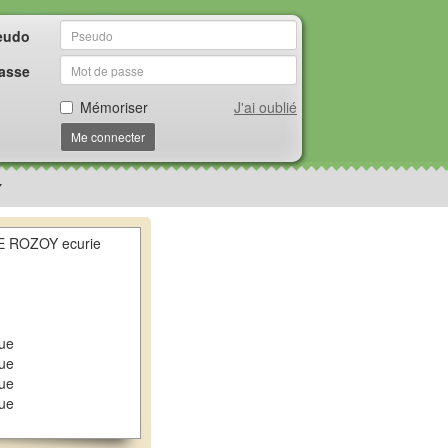
eudo
asse
Mémoriser
J'ai oublié
Me connecter
Y
 ROZOY ecurie
que
que
que
que