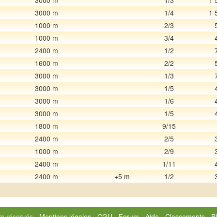
3000 m
1/3
1 
3000 m
1/4
1 
1000 m
2/3
1000 m
3/4
2400 m
1/2
1600 m
2/2
3000 m
1/3
3000 m
1/5
3000 m
1/6
3000 m
1/5
1800 m
9/15
2400 m
2/5
1000 m
2/9
2400 m
1/11
2400 m
+5 m
1/2
ts réservés -
Mentions légales
-
CGU
-
Forum
-
Aide
-
Classements
-
B