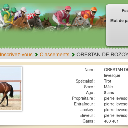
Ps
Mot de p
Inscrivez-vous
Classements
ORESTAN DE ROZO
Nom :
ORESTAN DE
levesque
Spécialité :
Trot
Sexe :
Mâle
Age :
8 ans
Propriétaire :
pierre leves
Entraîneur :
pierre leves
Jockey :
pierre leves
Eleveur :
pierre leves
Gains :
460 401