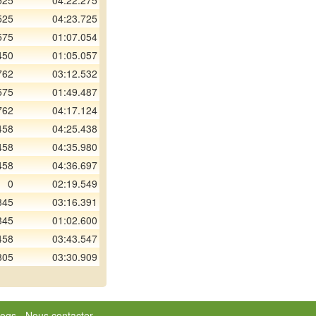
525
04:22.275
525
04:23.725
575
01:07.054
450
01:05.057
762
03:12.532
575
01:49.487
762
04:17.124
458
04:25.438
458
04:35.980
458
04:36.697
0
02:19.549
345
03:16.391
345
01:02.600
458
03:43.547
305
03:30.909
logs
-
Nous contacter