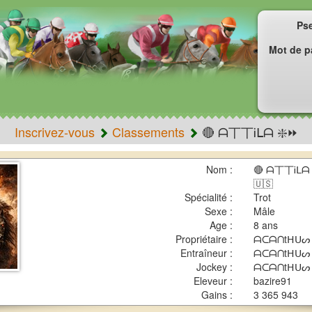
Ps
Mot de p
Inscrivez-vous
Classements
🔴 ᗩ丅丅Ꭵᒪᗩ ❇️⏩
Nom :
🔴 ᗩ丅丅Ꭵᒪᗩ 
🇺🇸
Spécialité :
Trot
Sexe :
Mâle
Age :
8 ans
Propriétaire :
ᗩᑕᗩᑎtᕼᑌᔕ
Entraîneur :
ᗩᑕᗩᑎtᕼᑌᔕ
Jockey :
ᗩᑕᗩᑎtᕼᑌᔕ
Eleveur :
bazire91
Gains :
3 365 943