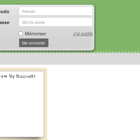
eudo
asse
Mémoriser
J'ai oublié
Me connecter
❇️⏩ Ɓy Ɓαȥιɾҽ91