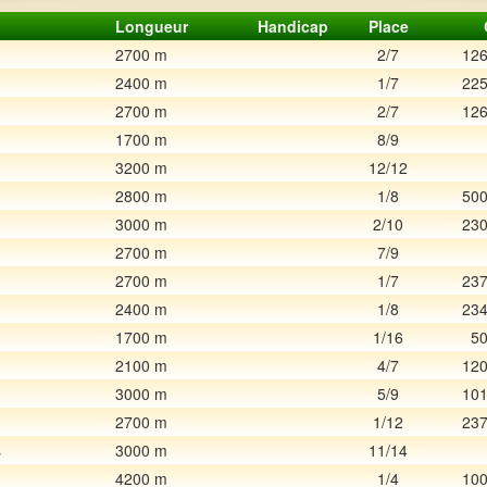
Longueur
Handicap
Place
2700 m
2/7
126
2400 m
1/7
225
2700 m
2/7
126
1700 m
8/9
3200 m
12/12
2800 m
1/8
500
3000 m
2/10
230
2700 m
7/9
2700 m
1/7
237
2400 m
1/8
234
1700 m
1/16
50
2100 m
4/7
120
3000 m
5/9
101
2700 m
1/12
237
s
3000 m
11/14
4200 m
1/4
100