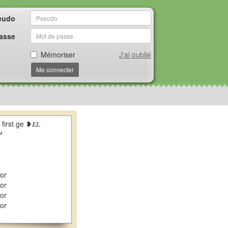
eudo
asse
Mémoriser
J'ai oublié
Me connecter
irst ge ❥𝐸𝐿
™
or
or
or
or