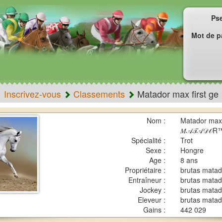
Ps
Mot de p
Inscrivez-vous
Classements
Matador max first ge
Nom :
Matador max f
𝑀𝒜𝒯𝒜𝒟𝒪R
Spécialité :
Trot
Sexe :
Hongre
Age :
8 ans
Propriétaire :
brutas matad
Entraîneur :
brutas matad
Jockey :
brutas matad
Eleveur :
brutas matad
Gains :
442 029