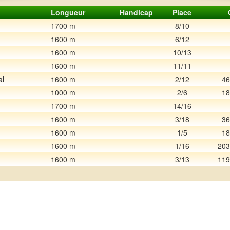
Longueur
Handicap
Place
1700 m
8/10
1600 m
6/12
1600 m
10/13
1600 m
11/11
al
1600 m
2/12
46
1000 m
2/6
18
1700 m
14/16
1600 m
3/18
36
1600 m
1/5
18
1600 m
1/16
203
1600 m
3/13
119