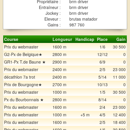
Propriétaire :
brm driver
Entraîneur :
brm driver
Jockey :
brm driver
Eleveur :
brutas matador
Gains :
987 760
Course
Longueur
Handicap
Place
Gain
Prix du webmaster
1600 m
1/6
30 500
G2-Px de Belgique★
2800 m
12/12
0
GR1-Px T.de Baune ★
2900 m
6/9
0
Prix du webmaster
2400 m
2/5
23 000
décathlon 7a trot
2400 m
5/14
11 000
Prix de Bourgogne★
2700 m
10/13
0
Prix du webmaster
1000 m
1/5
30 500
Px du Bourbonnais ★
2800 m
8/14
0
Prix du webmaster
1600 m
2/4
23 000
Prix du webmaster
1000 m
+5 m
4/5
12 400
Prix du webmaster
1600 m
2/5
18 400
Prix du webmaster
1600 m
1/6
30 500