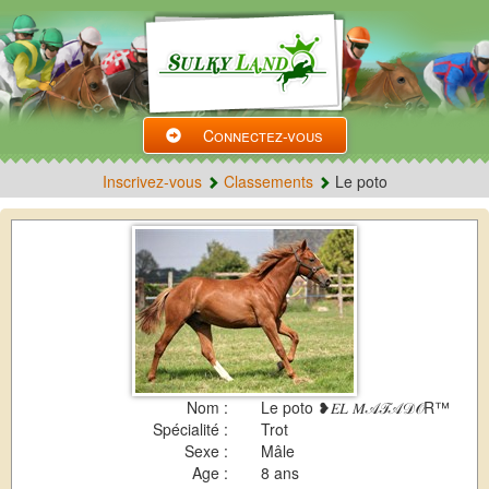
Connectez-vous
Inscrivez-vous
Classements
Le poto
Nom :
Le poto ❥𝐸𝐿 𝑀𝒜𝒯𝒜𝒟𝒪R™
Spécialité :
Trot
Sexe :
Mâle
Age :
8 ans