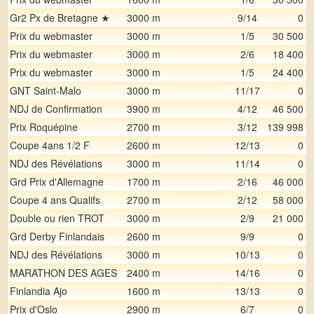
Gr2 Px de Bretagne ★
3000 m
9/14
0
Prix du webmaster
3000 m
1/5
30 500
Prix du webmaster
3000 m
2/6
18 400
Prix du webmaster
3000 m
1/5
24 400
GNT Saint-Malo
3000 m
11/17
0
NDJ de Confirmation
3900 m
4/12
46 500
Prix Roquépine
2700 m
3/12
139 998
Coupe 4ans 1/2 F
2600 m
12/13
0
NDJ des Révélations
3000 m
11/14
0
Grd Prix d'Allemagne
1700 m
2/16
46 000
Coupe 4 ans Qualifs
2700 m
2/12
58 000
Double ou rien TROT
3000 m
2/9
21 000
Grd Derby Finlandais
2600 m
9/9
0
NDJ des Révélations
3000 m
10/13
0
MARATHON DES AGES
2400 m
14/16
0
Finlandia Ajo
1600 m
13/13
0
Prix d'Oslo
2900 m
6/7
0