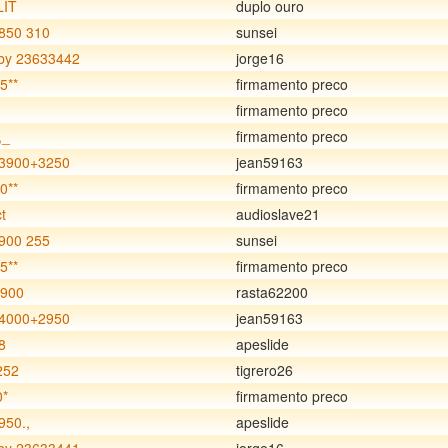
LIT
duplo ouro
850 310
sunsei
y 23633442
jorge16
5**
firmamento preco
firmamento preco
,_
firmamento preco
3900+3250
jean59163
0**
firmamento preco
t
audioslave21
900 255
sunsei
5**
firmamento preco
3900
rasta62200
4000+2950
jean59163
8
apeslide
252
tigrero26
0*
firmamento preco
950.,
apeslide