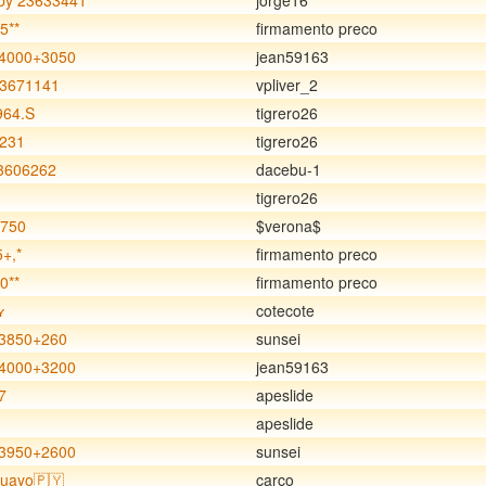
y 23633441
jorge16
5**
firmamento preco
4000+3050
jean59163
23671141
vpliver_2
964.S
tigrero26
9231
tigrero26
3606262
dacebu-1
1
tigrero26
3750
$verona$
+,*
firmamento preco
0**
firmamento preco
ʏ
cotecote
3850+260
sunsei
4000+3200
jean59163
7
apeslide
apeslide
3950+2600
sunsei
guayo🇵🇾
carco