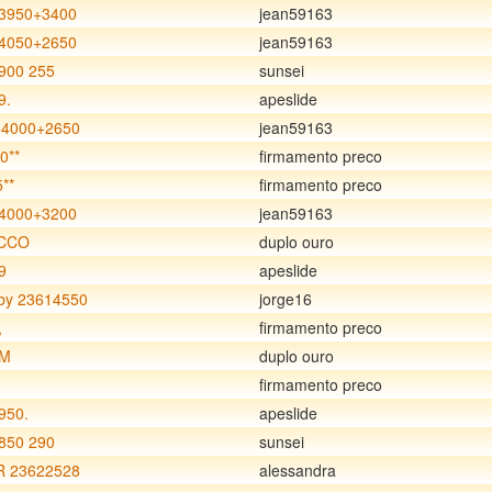
3950+3400
jean59163
4050+2650
jean59163
900 255
sunsei
9.
apeslide
4000+2650
jean59163
0**
firmamento preco
**
firmamento preco
4000+3200
jean59163
CCO
duplo ouro
9
apeslide
y 23614550
jorge16
,
firmamento preco
 M
duplo ouro
firmamento preco
950.
apeslide
850 290
sunsei
R 23622528
alessandra