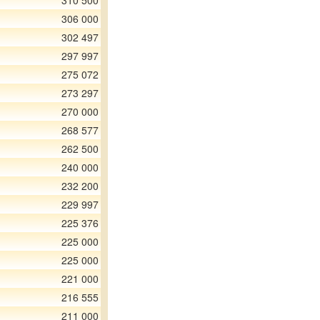
310 500
306 000
302 497
297 997
275 072
273 297
270 000
268 577
262 500
240 000
232 200
229 997
225 376
225 000
225 000
221 000
216 555
211 000