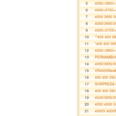
5
4050+3800+
6
4000+3750+
7
4050 3950 3
8
4050/3950/3
9
4000+37O0+
10
**405 400 38
11
*405 400 395
12
4000+3850+
13
PERNAMBU
14
4050/3950/3
15
VR4000Newb
16
400 400 390
17
SORPRESA
18
405 400 390
19
4040/3950/3
20
4050 4000 3
21
4000V 4000