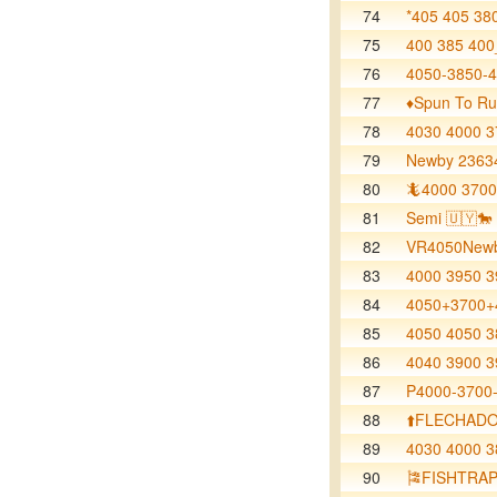
74
*405 405 38
75
400 385 400
76
4050-3850-
77
♦️Spun To R
78
4030 4000 3
79
Newby 2363
80
🦎4000 3700
81
Semi 🇺🇾🐎
82
VR4050Newb
83
4000 3950 3
84
4050+3700+
85
4050 4050 3
86
4040 3900 3
87
P4000-3700-
88
⬆️FLECHAD
89
4030 4000 3
90
🎏FISHTRA