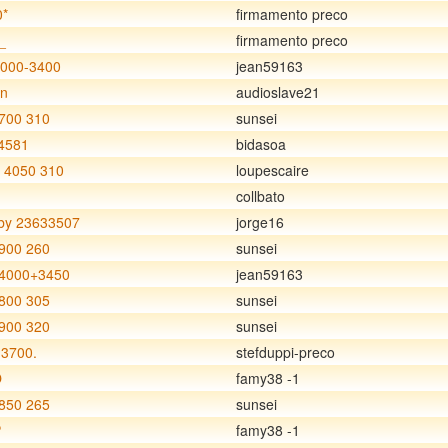
0*
firmamento preco
_
firmamento preco
4000-3400
jean59163
un
audioslave21
700 310
sunsei
4581
bidasoa
 4050 310
loupescaire
collbato
y 23633507
jorge16
900 260
sunsei
4000+3450
jean59163
800 305
sunsei
900 320
sunsei
3700.
stefduppi-preco
O
famy38 -1
850 265
sunsei
P
famy38 -1