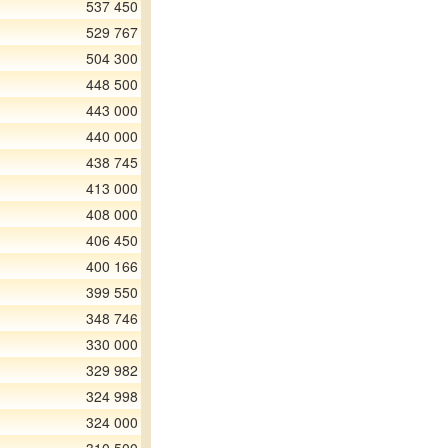
537 450
529 767
504 300
448 500
443 000
440 000
438 745
413 000
408 000
406 450
400 166
399 550
348 746
330 000
329 982
324 998
324 000