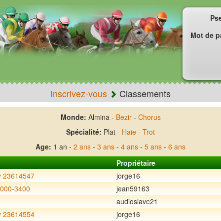
Ps
Mot de p
Inscrivez-vous
Classements
Monde:
Almina -
Bezir
-
Chorus
Spécialité:
Plat -
Haie
-
Trot
Age:
1 an -
2 ans
-
3 ans
-
4 ans
-
5 ans
-
6 ans
Propriétaire
 23614547
jorge16
4000-3400
jean59163
audioslave21
 23614554
jorge16