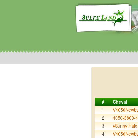
#
Cheval
1
V4050Newby
2
4050-3800-
3
♦️Sunny Halo
4
V4050Newby