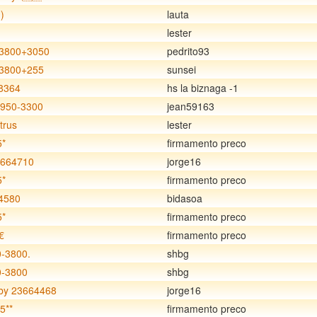
)
lauta
lester
3800+3050
pedrito93
3800+255
sunsei
8364
hs la biznaga -1
3950-3300
jean59163
trus
lester
5*
firmamento preco
664710
jorge16
5*
firmamento preco
4580
bidasoa
5*
firmamento preco
€
firmamento preco
0-3800.
shbg
0-3800
shbg
y 23664468
jorge16
5**
firmamento preco