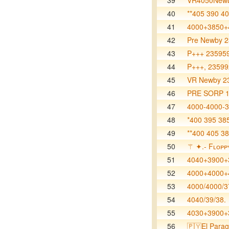
39
VR4050Newb
40
**405 390 40
41
4000+3850+
42
Pre Newby 
43
P+++ 23595
44
P+++, 2359
45
VR Newby 2
46
PRE SORP 
47
4000-4000-
48
*400 395 385
49
**400 405 38
50
⚚ ✦.- Fʟᴏᴘᴘ
51
4040+3900+
52
4000+4000+
53
4000/4000/3
54
4040/39/38.
55
4030+3900+
56
🇵🇾El Para