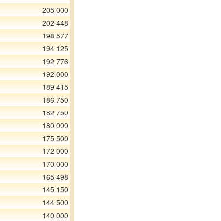
205 000
202 448
198 577
194 125
192 776
192 000
189 415
186 750
182 750
180 000
175 500
172 000
170 000
165 498
145 150
144 500
140 000