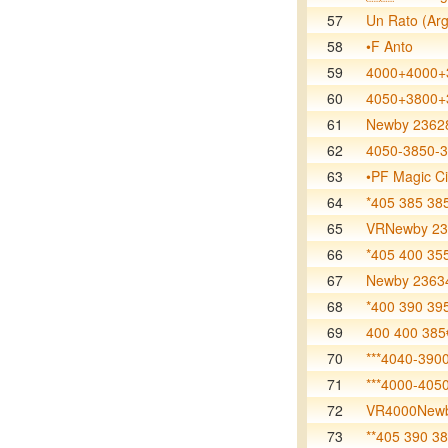
57
Un Rato (Arg
58
•F Anto
59
4000+4000+
60
4050+3800+
61
Newby 2362
62
4050-3850-
63
•PF Magic Ci
64
*405 385 38
65
VRNewby 23
66
*405 400 35
67
Newby 2363
68
*400 390 39
69
400 400 385
70
***4040-390
71
***4000-405
72
VR4000Newb
73
**405 390 38