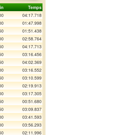
in
Temps
00
04:17.718
00
01:47.998
50
01:51.438
00
02:58.764
50
04:17.713
50
03:16.456
50
04:02.369
00
03:16.552
50
03:10.599
00
02:19.913
00
03:17.305
50
00:51.680
50
03:09.837
00
03:41.593
00
03:56.293
50
02:11.996