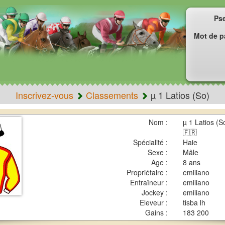
Ps
Mot de p
Inscrivez-vous
Classements
µ 1 Latios (So)
Nom :
µ 1 Latios (S
🇫🇷
Spécialité :
Haie
Sexe :
Mâle
Age :
8 ans
Propriétaire :
emiliano
Entraîneur :
emiliano
Jockey :
emiliano
Eleveur :
tisba lh
Gains :
183 200