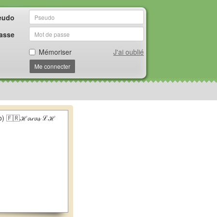
eudo
asse
Mémoriser
J'ai oublié
Me connecter
o) 🇫🇷ℋ𝓪𝓻𝓪𝓼 ℒℋ