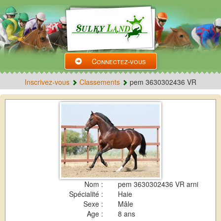
Connectez-vous
Inscrivez-vous
Classements
pem 3630302436 VR
Nom :
pem 3630302436 VR arni
Spécialité :
Haie
Sexe :
Mâle
Age :
8 ans