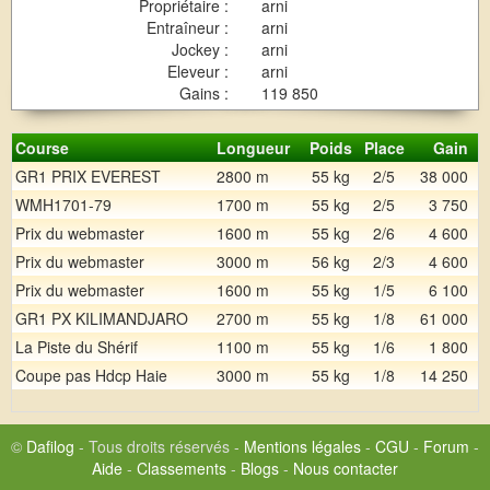
Propriétaire :
arni
Entraîneur :
arni
Jockey :
arni
Eleveur :
arni
Gains :
119 850
Course
Longueur
Poids
Place
Gain
GR1 PRIX EVEREST
2800 m
55 kg
2/5
38 000
WMH1701-79
1700 m
55 kg
2/5
3 750
Prix du webmaster
1600 m
55 kg
2/6
4 600
Prix du webmaster
3000 m
56 kg
2/3
4 600
Prix du webmaster
1600 m
55 kg
1/5
6 100
GR1 PX KILIMANDJARO
2700 m
55 kg
1/8
61 000
La Piste du Shérif
1100 m
55 kg
1/6
1 800
Coupe pas Hdcp Haie
3000 m
55 kg
1/8
14 250
©
Dafilog
- Tous droits réservés -
Mentions légales
-
CGU
-
Forum
-
Aide
-
Classements
-
Blogs
-
Nous contacter