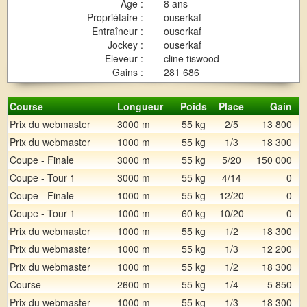
Age :
8 ans
Propriétaire :
ouserkaf
Entraîneur :
ouserkaf
Jockey :
ouserkaf
Eleveur :
cline tiswood
Gains :
281 686
Course
Longueur
Poids
Place
Gain
Prix du webmaster
3000 m
55 kg
2/5
13 800
Prix du webmaster
1000 m
55 kg
1/3
18 300
Coupe - Finale
3000 m
55 kg
5/20
150 000
Coupe - Tour 1
3000 m
55 kg
4/14
0
Coupe - Finale
1000 m
55 kg
12/20
0
Coupe - Tour 1
1000 m
60 kg
10/20
0
Prix du webmaster
1000 m
55 kg
1/2
18 300
Prix du webmaster
1000 m
55 kg
1/3
12 200
Prix du webmaster
1000 m
55 kg
1/2
18 300
Course
2600 m
55 kg
1/4
5 850
Prix du webmaster
1000 m
55 kg
1/3
18 300