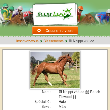
Connectez-vous
Inscrivez-vous
Classements
🟩 Nhippi v86 oc
Nom :
🟩 Nhippi v86 oc §§ Ranch
Tiswood §§
Spécialité :
Haie
Sexe :
Mâle