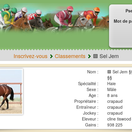
Ps
Mot de p
Inscrivez-vous
Classements
🟩 Sel Jem
Nom :
🟩 Sel Jem 
§§
Spécialité :
Haie
Sexe :
Mâle
Age :
8 ans
Propriétaire :
crapaud
Entraîneur :
crapaud
Jockey :
crapaud
Eleveur :
cline tiswood
Gains :
938 225