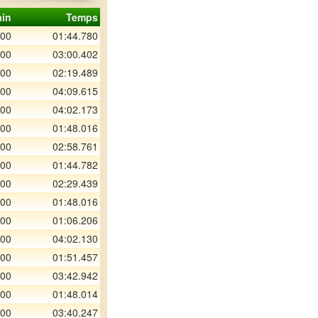
in
Temps
500
01:44.780
500
03:00.402
000
02:19.489
400
04:09.615
400
04:02.173
500
01:48.016
400
02:58.761
400
01:44.782
000
02:29.439
400
01:48.016
400
01:06.206
400
04:02.130
400
01:51.457
000
03:42.942
300
01:48.014
000
03:40.247