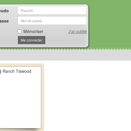
eudo
asse
Mémoriser
J'ai oublié
Me connecter
§§ Ranch Tiswood