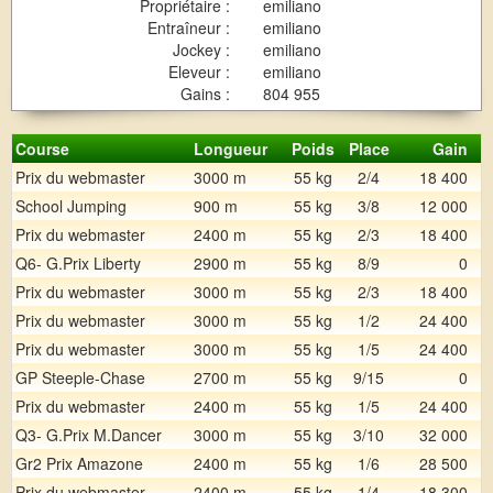
Propriétaire :
emiliano
Entraîneur :
emiliano
Jockey :
emiliano
Eleveur :
emiliano
Gains :
804 955
Course
Longueur
Poids
Place
Gain
Prix du webmaster
3000 m
55 kg
2/4
18 400
School Jumping
900 m
55 kg
3/8
12 000
Prix du webmaster
2400 m
55 kg
2/3
18 400
Q6- G.Prix Liberty
2900 m
55 kg
8/9
0
Prix du webmaster
3000 m
55 kg
2/3
18 400
Prix du webmaster
3000 m
55 kg
1/2
24 400
Prix du webmaster
3000 m
55 kg
1/5
24 400
GP Steeple-Chase
2700 m
55 kg
9/15
0
Prix du webmaster
2400 m
55 kg
1/5
24 400
Q3- G.Prix M.Dancer
3000 m
55 kg
3/10
32 000
Gr2 Prix Amazone
2400 m
55 kg
1/6
28 500
Prix du webmaster
2400 m
55 kg
1/4
18 300