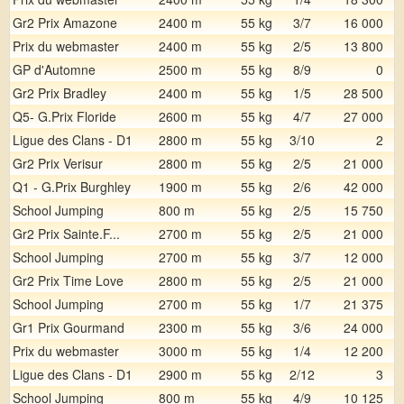
Gr2 Prix Amazone
2400 m
55 kg
3/7
16 000
Prix du webmaster
2400 m
55 kg
2/5
13 800
GP d'Automne
2500 m
55 kg
8/9
0
Gr2 Prix Bradley
2400 m
55 kg
1/5
28 500
Q5- G.Prix Floride
2600 m
55 kg
4/7
27 000
Ligue des Clans - D1
2800 m
55 kg
3/10
2
Gr2 Prix Verisur
2800 m
55 kg
2/5
21 000
Q1 - G.Prix Burghley
1900 m
55 kg
2/6
42 000
School Jumping
800 m
55 kg
2/5
15 750
Gr2 Prix Sainte.F...
2700 m
55 kg
2/5
21 000
School Jumping
2700 m
55 kg
3/7
12 000
Gr2 Prix Time Love
2800 m
55 kg
2/5
21 000
School Jumping
2700 m
55 kg
1/7
21 375
Gr1 Prix Gourmand
2300 m
55 kg
3/6
24 000
Prix du webmaster
3000 m
55 kg
1/4
12 200
Ligue des Clans - D1
2900 m
55 kg
2/12
3
School Jumping
800 m
55 kg
4/9
10 125